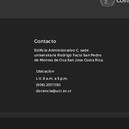
Contacto
Edificio Administrativo C, sede
universitaria Rodrigo Facio San Pedro
de Montes de Oca San Jose Costa Rica.
Ubicación
L-V, 8 a.m. a 5 p.m.
(506) 25111150
docencia@ucr.ac.cr