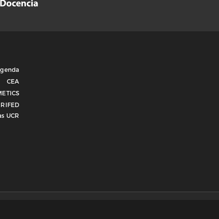
genda
CEA
METICS
RIFED
as UCR