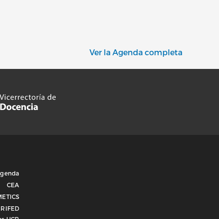
Ver la Agenda completa
genda
CEA
METICS
RIFED
as UCR