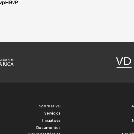
JPwpHBvP
Sobre la VD
A
Servicios
Iniciativas
Documentos
Oferta académica
Notici