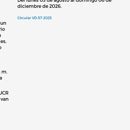
diciembre de 2026.
Circular VD-57-2025
 un
rio
a
es,
o
. m.
a
 UCR
 van