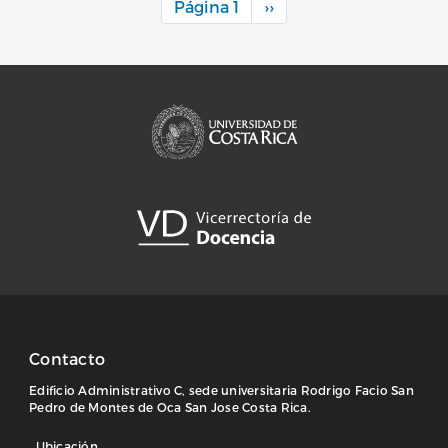
Siguiente página
Página 1
››
Contacto
Edificio Administrativo C, sede universitaria Rodrigo Facio San
Pedro de Montes de Oca San Jose Costa Rica.
Ubicación