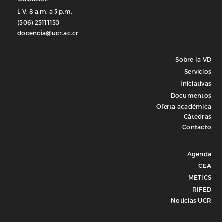
L-V, 8 a.m. a 5 p.m.
(506) 25111150
docencia@ucr.ac.cr
Sobre la VD
Servicios
Iniciativas
Documentos
Oferta académica
Cátedras
Contacto
Agenda
CEA
METICS
RIFED
Noticias UCR