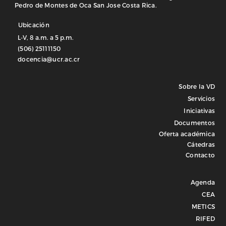
Pedro de Montes de Oca San Jose Costa Rica.
Ubicación
L-V, 8 a.m. a 5 p.m.
(506) 25111150
docencia@ucr.ac.cr
Sobre la VD
Servicios
Iniciativas
Documentos
Oferta académica
Cátedras
Contacto
Agenda
CEA
METICS
RIFED