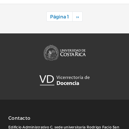
Paginación
Siguiente página
Página 1
››
Contacto
Edificio Administrativo C, sede universitaria Rodrigo Facio San